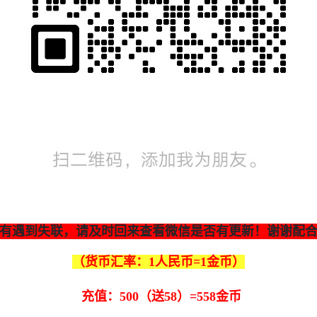
有遇到失联，请及时回来查看微信是否有更新！谢谢配
（货币汇率：1人民币=1金币）
充值：500（送58）=558金币