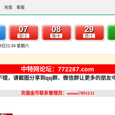
充值
客服
中特网论坛：772287.com
不错，请截图分享到qq群、微信群让更多的朋友
充值金币联系管理员：ooooo7891131