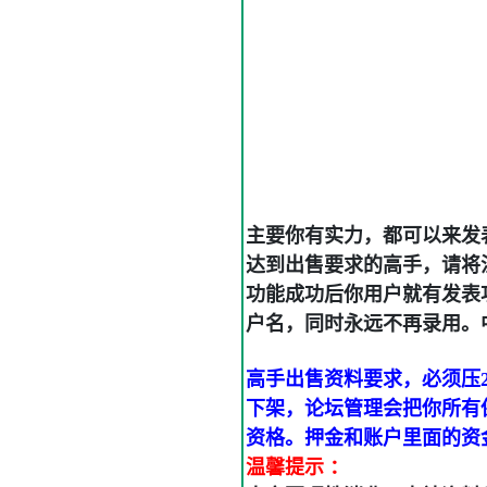
主要你有实力，都可以来发
达到出售要求的高手，请将
功能成功后你用户就有发表
户名，同时永远不再录用。
高手出售资料要求，必须压
下架，论坛管理会把你所有
资格。押金和账户里面的资
温馨提示 ：