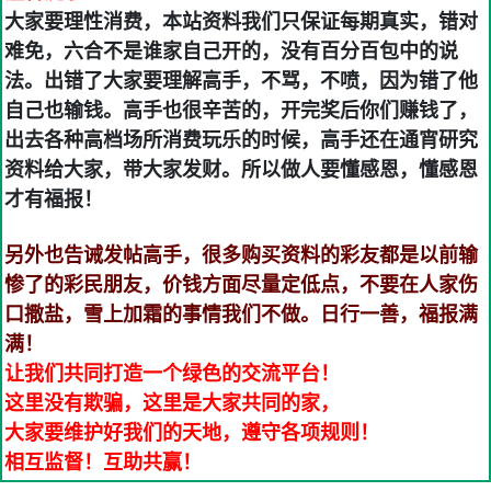
大家要理性消费，本站资料我们只保证每期真实，错对
难免，六合不是谁家自己开的，没有百分百包中的说
法。出错了大家要理解高手，不骂，不喷，因为错了他
自己也输钱。高手也很辛苦的，开完奖后你们赚钱了，
出去各种高档场所消费玩乐的时候，高手还在通宵研究
资料给大家，带大家发财。所以做人要懂感恩，懂感恩
才有福报！
另外也告诫发帖高手，很多购买资料的彩友都是以前输
惨了的彩民朋友，价钱方面尽量定低点，不要在人家伤
口撒盐，雪上加霜的事情我们不做。日行一善，福报满
满！
让我们共同打造一个绿色的交流平台！
这里没有欺骗，这里是大家共同的家，
大家要维护好我们的天地，遵守各项规则！
相互监督！互助共赢！