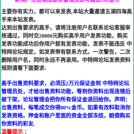
新用户注册添加联系管理员即可赠送188金币
主要你有实力，都可以来发表,本站大量邀请五湖四海高
手来本站发表。
达到出售要求的高手，请将注册用户名联系论坛客服审
核通过，同时交20000元购买高手用户发表功能，购买
发表功能成功后你用户就有发表功能，发表不能违反 中
特网论坛规定，如发表带有联系方式，一次警告，二次
删除用户名，同时永远不再录用。中特网论坛发表资料
规则请看下面要求:
高手出售资料要求，必须压2万元保证金到 中特网论坛
管理员处，才给出售资料功能，等到你资料出现连错后
被下架，论坛管理会把你所有保证金退回给你。声明：
出售资料，每笔成交你得80%金币。如果有改料取消你
发表资格。押金和账户里面的资金全部冻结，赔偿购买
你资料的彩友.
温馨提示 ：