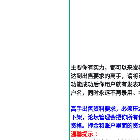
主要你有实力，都可以来发
达到出售要求的高手，请将
功能成功后你用户就有发表
户名，同时永远不再录用。
高手出售资料要求，必须压
下架，论坛管理会把你所有
资格。押金和账户里面的资
温馨提示 ：