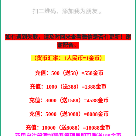
如有遇到失联，请及时回来查看微信是否有更新！谢
谢配合。
（货币汇率：1人民币=1金币）
充值：500（送58）=558金币
充值：1000（送388）=1388金币
充值：3000（送1588）=4588金币
充值：5000（送3088）=8088金币
充值：10000（送8088）=18088金币