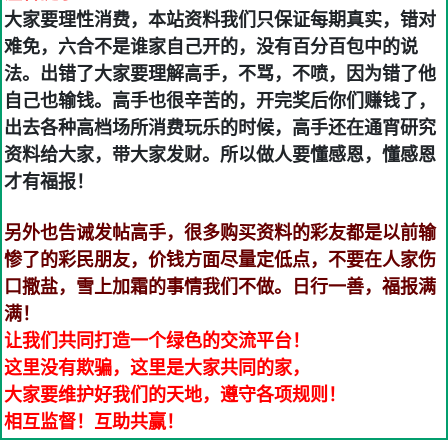
大家要理性消费，本站资料我们只保证每期真实，错对
难免，六合不是谁家自己开的，没有百分百包中的说
法。出错了大家要理解高手，不骂，不喷，因为错了他
自己也输钱。高手也很辛苦的，开完奖后你们赚钱了，
出去各种高档场所消费玩乐的时候，高手还在通宵研究
资料给大家，带大家发财。所以做人要懂感恩，懂感恩
才有福报！
另外也告诫发帖高手，很多购买资料的彩友都是以前输
惨了的彩民朋友，价钱方面尽量定低点，不要在人家伤
口撒盐，雪上加霜的事情我们不做。日行一善，福报满
满！
让我们共同打造一个绿色的交流平台！
这里没有欺骗，这里是大家共同的家，
大家要维护好我们的天地，遵守各项规则！
相互监督！互助共赢！