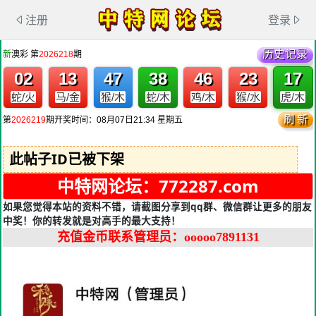
注册
登录
此帖子ID已被下架
中特网论坛：772287.com
如果您觉得本站的资料不错，请截图分享到qq群、微信群让更多的朋友
中奖！你的转发就是对高手的最大支持！
充值金币联系管理员：ooooo7891131